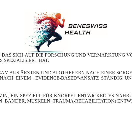
N, DAS SICH AUF DIE FORSCHUNG UND VERMARKTUNG 
SPEZIALISIERT HAT.
M AUS ÄRZTEN UND APOTHEKERN NACH EINER SORGFÄ
NACH EINEM „EVIDENCE-BASED“-ANSATZ STÄNDIG U
IN, EIN SPEZIELL FÜR KNORPEL ENTWICKELTES NAH
, BÄNDER, MUSKELN, TRAUMA-REHABILITATION) ENTW