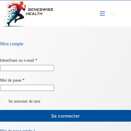
Passer
au
contenu
Mon compte
Obligatoire
Identifiant ou e-mail
*
Obligatoire
Mot de passe
*
Se souvenir de moi
Se connecter
Mot de passe perdu ?