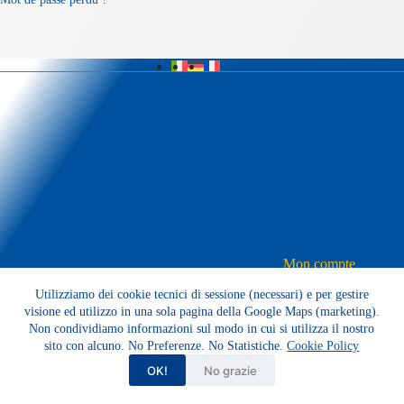
Mon compte
Panier
Utilizziamo dei cookie tecnici di sessione (necessari) e per gestire
Conditions de vente
Confidentialité
visione ed utilizzo in una sola pagina della Google Maps (marketing).
Contactez-nous
Non condividiamo informazioni sul modo in cui si utilizza il nostro
Copyright © 2026 -
BENESWISS
Sagl Viale Reina 1 -
sito con alcuno. No Preferenze. No Statistiche.
Cookie Policy
6982 Agno CH
OK!
No grazie
Privacy & Cookie Policy