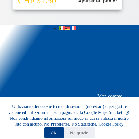
CHF
31.50
Ajouter au panier
Mon compte
Panier
Utilizziamo dei cookie tecnici di sessione (necessari) e per gestire
Conditions de vente
Confidentialité
visione ed utilizzo in una sola pagina della Google Maps (marketing).
Contactez-nous
Non condividiamo informazioni sul modo in cui si utilizza il nostro
Copyright © 2026 -
BENESWISS
Sagl Viale Reina 1 -
sito con alcuno. No Preferenze. No Statistiche.
Cookie Policy
6982 Agno CH
OK!
No grazie